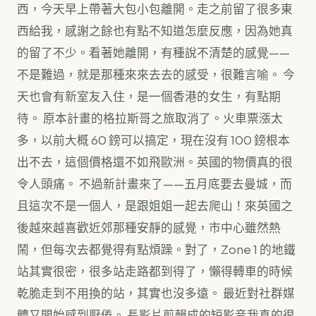
西，今天早上帶著大包小包離開。走之前留了很多東
西給我，感謝之餘也有點不知道怎麼反應，因為她真
的留了不少。看著她離開，有種說不清楚的感覺——
不是難過，就是那種來來去去的感受，很難言喻。 今
天也會有新室友入住，是一個香港的女生，有點期
待。 原本計畫的格拉斯哥之旅取消了。火車票漲太
多，以前大概 60 鎊可以搞定，現在沒有 100 鎊根本
出不去，這個價格還不如飛歐洲。英國的物價真的很
令人頭痛。 不過新計畫來了——五月底要去曼城，而
且這次不是一個人，是跟姐姐一起去爬山！來英國之
後越來越喜歡近郊那種安靜的感覺，市中心雖然熱
鬧，但每次去都覺得有點煩躁。對了，Zone 1 的地鐵
站其實很密，很多站走路都到得了，懶得轉車的時候
乾脆走到不用換的站，其實也沒多遠。 最近對社群媒
體又開始感到厭倦。 長影片剪輯成的短影音我真的很