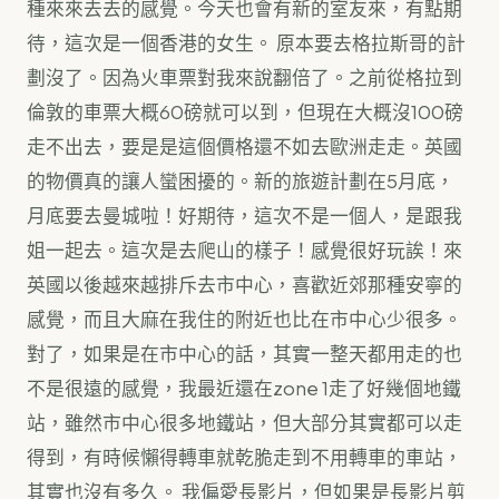
種來來去去的感覺。今天也會有新的室友來，有點期
待，這次是一個香港的女生。 原本要去格拉斯哥的計
劃沒了。因為火車票對我來說翻倍了。之前從格拉到
倫敦的車票大概60磅就可以到，但現在大概沒100磅
走不出去，要是是這個價格還不如去歐洲走走。英國
的物價真的讓人蠻困擾的。新的旅遊計劃在5月底，
月底要去曼城啦！好期待，這次不是一個人，是跟我
姐一起去。這次是去爬山的樣子！感覺很好玩誒！來
英國以後越來越排斥去市中心，喜歡近郊那種安寧的
感覺，而且大麻在我住的附近也比在市中心少很多。
對了，如果是在市中心的話，其實一整天都用走的也
不是很遠的感覺，我最近還在zone 1走了好幾個地鐵
站，雖然市中心很多地鐵站，但大部分其實都可以走
得到，有時候懶得轉車就乾脆走到不用轉車的車站，
其實也沒有多久。 我偏愛長影片，但如果是長影片剪