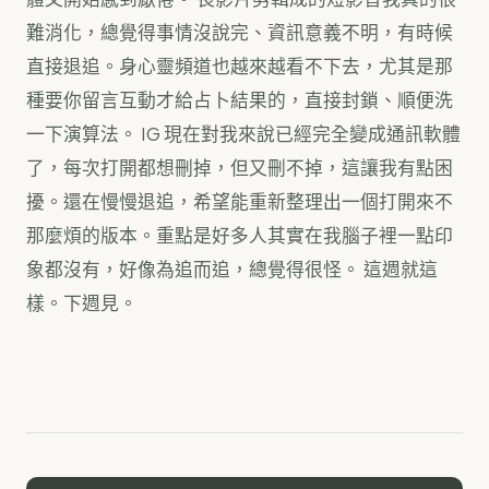
難消化，總覺得事情沒說完、資訊意義不明，有時候
直接退追。身心靈頻道也越來越看不下去，尤其是那
種要你留言互動才給占卜結果的，直接封鎖、順便洗
一下演算法。 IG 現在對我來說已經完全變成通訊軟體
了，每次打開都想刪掉，但又刪不掉，這讓我有點困
擾。還在慢慢退追，希望能重新整理出一個打開來不
那麼煩的版本。重點是好多人其實在我腦子裡一點印
象都沒有，好像為追而追，總覺得很怪。 這週就這
樣。下週見。