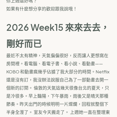
你上週還好嗎？
如果有什麼想分享的歡迎跟我說哦！
2026 Week15 來來去去，
剛好而已
最近不太有精神，天氣偏偏很好，反而讓人更想窩在
房間裡。看電腦、看電子書、看小說、看動畫——
KOBO 和動畫瘋幾乎佔據了我大部分的時間。Netflix
還是沒有訂，我沒辦法說服自己為了一部動畫去開一
個新的訂閱。 倫敦的天氣這幾天很像台北的夏天，只
是冷很多。早上豔陽，下午暴雨，雨後又是晴天那種
節奏。昨天出門的時候明明一片燦爛，回程就整個下
半身全溼了。 室友今天搬走了。 上週她一直在整理東