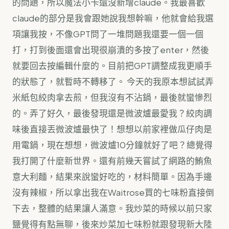
的問題，所以魔法小卡還沒新增claude。我最喜歡
claude的部分是我會跟她說我想幹嘛，他就會給我選
項讓我按，不像GPT問了一堆問題我還要一個一個
打，打到後面還會出現很崩潰的多按了enter，然後
就要回去按編輯什麼的。目前把GPT調整成我更順手
的狀態了，就暫時不轉移了。 今天的我原本想試試弄
米紙包絞肉拿去煎，但我沒有不沾鍋，最後就蠻慘烈
的。弄了好久，最後發現還是微波爐最愛我？絞肉調
味後直接丟微波爐最快了！想想以前家裡做瓜仔肉是
用電鍋，現在想想，微波爐10分鐘就好了吧？總覺得
我打開了什麼新世界。還有前幾天嘗試了網路的鮪魚
意大利麵，結果來說蠻好吃的，材料簡單。因為手邊
沒有辣椒，所以拿出我在Waitrose買的七味粉直接倒
下去，整體的結果讓人滿意。我炒菜的時候以前只家
鹽覺得有點無聊，後來炒菜加七味粉就跟發現新大陸