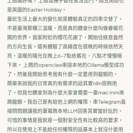
上週還好嗎？ 上週我幾乎都在家沒出門，週五開始也
是英國的Easter Holiday。
最近生活上最大的變化就是體驗真正的四季交替了，
不是臺灣那種三溫暖，而是真的體會什麼叫做春暖花
開的世界。我家附近的櫻花花謝了，開始往綠意盎然
的方向生長。還有體驗了高緯度在很晚的時候依然天
亮，溫暖的陽光在晚上6-7點依舊在，八點才慢慢暗
下來。 上週的openclaw串接本地的Ollama模型成功
了，然後我開始思考我有什麼一定要用到龍蝦的。
簡單來說我的日常真的有需求的話其實n8n很夠用
了。但我也體會到為什麼大家會需要一臺mac mini來
跑龍蝦。我自己是有給他上網的權限，串Telegram直
接問問題讓我的筆電跑本地LLM回答其實蠻好玩的，
可惜的事情是我就是一個對安全性有比較高的要求，
所以在使用上不能給任何權限的話基本上就沒什麼用