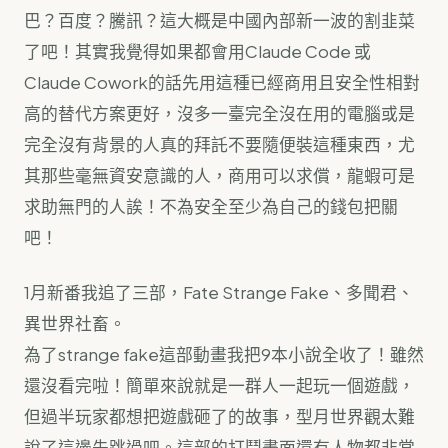
巴？百度？騰訊？這大概是中國內部新一波的割韭菜
了吧！其實我覺得如果都會用Claude Code 或
Claude Cowork的話先用這種已經商用且安全性相對
高的替代方案更好，沒多一臺完全沒在用的電腦或是
完全沒有背景的人真的拜託不要隨便裝這種東西，尤
其那些毫無資安意識的人，商用可以求償，龍蝦可是
求助無門的人誒！不為安全至少為自己的錢包把關
吧！
1月新番我追了三部，Fate Strange Fake、多聞君、
異世界社畜。
為了strange fake這部動畫我把9本小說全收了！雖然
還沒看完啦！簡單來說就是一群人一起玩一個遊戲，
但過半玩家都想把遊戲砸了的故事，型月世界觀太難
說了這邊先跳過吧。這部的打鬥畫面還有人物都非常