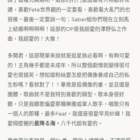
讚，喜歡Fate世界觀的一定要看，喜歡看大亂鬥的也
很推。最後一定要說一句：Saber組你們現在立刻馬
上結婚啊啊啊啊！這部的OP是我超愛的澤野弘之作
曲，我超愛的！大推！
多聞君，這部簡單來說就是追星族必看啊，有夠可愛
的！主角幾乎都是未成年，所以整個劇情就變得很可
愛也很搞笑。想知道粉絲要怎麼把偶像養成自己的私
生粉嗎？看就對了！！畢竟是追偶像的番，並且還是
團體，歌曲就不是我特別喜歡的類型。歌本身很好
聽，只是我聽歌偏愛那種樂團或單人歌手，唱歌只有
一個人的那種，最多Feat。我還是很愛早見紗織！我
愛隔壁棚的
星降る海，
八千代超有愛的。