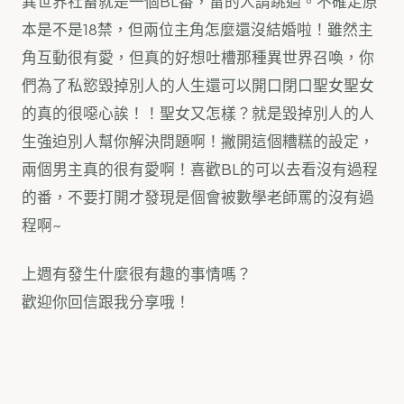
異世界社畜就是一個BL番，雷的人請跳過。不確定原
本是不是18禁，但兩位主角怎麼還沒結婚啦！雖然主
角互動很有愛，但真的好想吐槽那種異世界召喚，你
們為了私慾毀掉別人的人生還可以開口閉口聖女聖女
的真的很噁心誒！！聖女又怎樣？就是毀掉別人的人
生強迫別人幫你解決問題啊！撇開這個糟糕的設定，
兩個男主真的很有愛啊！喜歡BL的可以去看沒有過程
的番，不要打開才發現是個會被數學老師罵的沒有過
程啊~
上週有發生什麼很有趣的事情嗎？
歡迎你回信跟我分享哦！