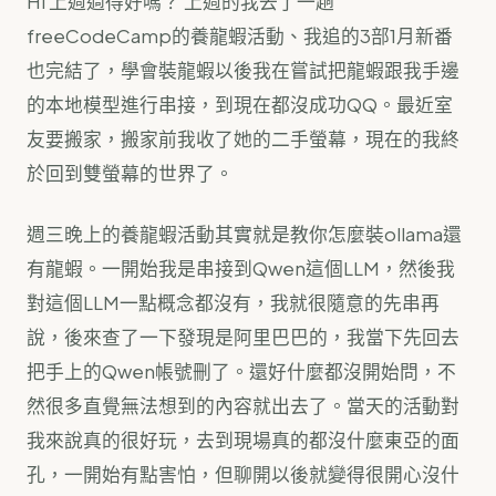
Hi 上週過得好嗎？ 上週的我去了一趟
freeCodeCamp的養龍蝦活動、我追的3部1月新番
也完結了，學會裝龍蝦以後我在嘗試把龍蝦跟我手邊
的本地模型進行串接，到現在都沒成功QQ。最近室
友要搬家，搬家前我收了她的二手螢幕，現在的我終
於回到雙螢幕的世界了。
週三晚上的養龍蝦活動其實就是教你怎麼裝ollama還
有龍蝦。一開始我是串接到Qwen這個LLM，然後我
對這個LLM一點概念都沒有，我就很隨意的先串再
說，後來查了一下發現是阿里巴巴的，我當下先回去
把手上的Qwen帳號刪了。還好什麼都沒開始問，不
然很多直覺無法想到的內容就出去了。當天的活動對
我來說真的很好玩，去到現場真的都沒什麼東亞的面
孔，一開始有點害怕，但聊開以後就變得很開心沒什