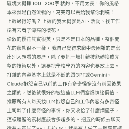
區塊大概抓
100-200字
就夠，不用太長，你的風格
本來就是自然流暢的。寫完可以丟給我幫你潤稿！
上週過得好嗎？ 上週的我大概就是AI、活動、找工作
還有去看了漂亮的櫻花。
倫敦的櫻花其實很美，只是不是日本的品種，整個開
花的狀態很不一樣。 我自己覺得求職中最困難的是寫
出別人想看的履歷，除了要把一堆打雜技能轉換成完
整的技術以外，還要把學校學習的內容也要放上去。
打雜的內容基本上就是不斷的跟GPT或Gemini、
Claude抱怨自己以前的工作有多奇怪多沒有前因後果
之類的，然後就很好的被這些LLM們塞爆情緒價值。
推薦所有人每天找LLM抱怨自己的工作內容有多奇怪
上司幹了什麼奇怪的事情，你又收拾了什麼爛攤子，
這樣履歷的素材應該會多超多的。 週五的時候去聊天
還有去嘗試了PPT 卡拉OK，就是有人做了一個毫無邏