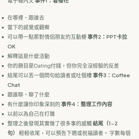
電子報內文
事件1：看櫻花
在哪裡、跟誰去
當下的感覺或觀察
可以帶一點那對情侶朋友的互動梗
事件2：PPT卡拉
OK
解釋這是什麼活動
你的題目是Dating付錢，但你完全沒經驗的反差
結尾可以丟一個問句給讀者或吐個槽
事件3：Coffee
Chat
跟誰聊、聊了什麼
有什麼讓你印象深刻的
事件4：整理工作內容
以前以為自己在打雜
整理之後發現其實做了很多事的感觸
結尾（1-2
句）
輕輕收尾，可以預告下週或祝福讀者。 字數每個