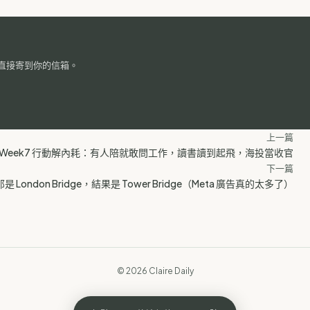
直接寄到你的信箱。
上一篇
6 Week7 行動解內耗：有人陪就敢問工作，讀書讀到起飛，海投當收官
下一篇
那是 London Bridge，結果是 Tower Bridge（Meta 廣告真的太多了）
© 2026 Claire Daily