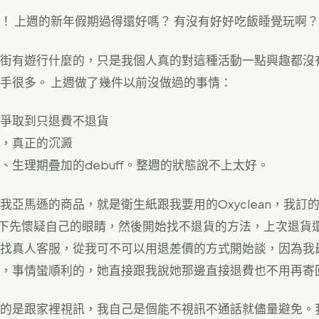
！ 上週的新年假期過得還好嗎？ 有沒有好好吃飯睡覺玩啊？
街有遊行什麼的，只是我個人真的對這種活動一點興趣都沒有
手很多。 上週做了幾件以前沒做過的事情：
爭取到只退費不退貨
，真正的沉澱
、生理期疊加的debuff。整週的狀態說不上太好。
我亞馬遜的商品，就是衛生紙跟我要用的Oxyclean，我訂的
的。當下先懷疑自己的眼睛，然後開始找不退貨的方法，上次退貨
找真人客服，從我可不可以用退差價的方式開始談，因為我
，事情蠻順利的，她直接跟我說她那邊直接退費也不用再寄
的是跟家裡視訊，我自己是個能不視訊不通話就儘量避免。