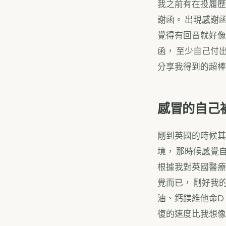
我之前有在投履歷
謝函。 出現感謝
覺得有回音就好像
函， 至少自己付
分享我得到的超棒
感冒的自己
剛到英國的時候其
境， 那時候感覺
根據我對英國醫療
覺而已， 剛好我
油、鈣鎂維他命D
復的速度比我想像