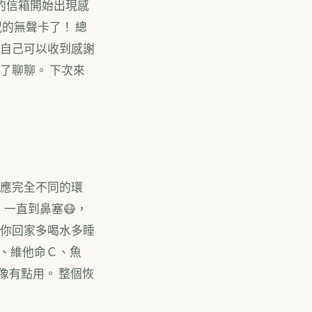
我的信箱開始出現感
的無聲卡了！ 總
興自己可以收到感謝
了聊聊。 下次來
適應完全不同的環
 一直到鼻塞😷，
叫你回家多喝水多睡
命、維他命Ｃ、魚
像有點用。 整個恢