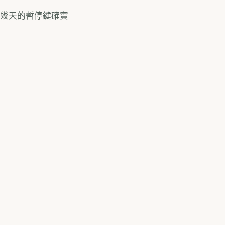
好幾天的暫停鍵確實