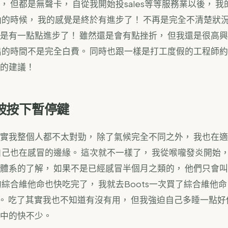
， 但都是無聲卡， 自從我開始投sales等等服務業以後， 
函的時候， 我的感覺是終於有進步了！ 不再是完全不清楚狀況
是有一點點進步了！ 雖然還是會有點挫折， 但我還是很高
出的時間不是完全白費。 同時也跟一樣是打工度假的工程師約
的建議！
被按下暫停鍵
實我整個人都不太對勁， 除了氣候完全不同之外， 我也在
自己也在感冒的邊緣。 這次就不一樣了， 我從喉嚨發炎開始，
體系的了解， 如果不是已經感冒半個月之類的， 他們只會
的綜合維他命也快吃完了， 我就去Boots一次買了綜合維他
。 吃了其實我也不知道有沒有用， 但我強迫自己多睡一點好
中的快不少。