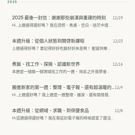
2025
2025 最後一封信：謝謝那些崩潰與重建的時刻
12/29
Hi , 上週過得還好嗎？ 我在恐慌、焦慮、空白、迷茫中度過。 我自己目前有點在逃避整理履歷還有投履歷。 一直被拒絕真的讓我很低落。 上週是聖誕節， 我在倫敦的Boxing Day（12/26）有出門走走， 參與一下所謂英國聖誕的氛圍。 我很喜歡， 雖然我對人多的地方有點排斥。...
本週升級：從個人狀態到開啓新課程
12/23
上週過得好嗎？ 要記得好好吃飯好好休息啊！ 聖誕快樂！Merry Christmas！ 本週的我在極大的停滯狀態， 對於學習完全沒有動力， 我選擇找一些聲音跟方式來讓自己安定跟冷靜下來。 昨天出門走了一天， 電子報就比較晚發了， 我現在補上啦！ 在IG上找了食譜，後來做出了蠻好吃的韓式的煎雞腿（我沒用炸的） 開始冥想，讓自己沉澱下來...
煮飯、找工作、探險、認識新世界
12/16
本週是一個換一個領域找工作的一週， 除此之外我學會了一些入門煮飯技能。 本週升級： 煮飯技能 新工作領域的找工作 新家附近的探險 認識英國租房、居住成本等等 煮飯技能 從搬家到倫敦以後，我就很少用不沾鍋了。 我開始用不鏽鋼鍋來煎蛋、煮日常的飲食。 我的早餐常常是貝果夾起司跟蛋。 不想多用烤箱的我，開始用平底鍋煎貝果、煎蛋。...
搬進新家的第一週：整理、電子報、還有超溫暖的房東
12/9
Hi , 上週還好嗎？ 我上週是一週整理、搬家、還有開啓我的網購之旅。 同時我也開始發出我的第一封電子報了。 我從社群課學習到的東西很多，但目前實踐的部分很少。 小金魚的電子報這週才剛開始。 搬新家以後是跟房東一家一起住，他們超級有愛的。 進去看房以及搬進去的時候發現整個家超級乾淨！ 搬家前其實也去看過很多租房鬼故事，不管是房東還是房客。 來到人生第一間租房前， 我先去看了很多鬼故事，...
本週升級：從網域、求職、到保健食品
12/8
Hi 這週過得還好嗎？ 我在寫這封電子報的時候感冒了還沒好， 希望看這封信的你是健康的。 本週升級： 網域 求職被拒日常 感冒的自己被按了暫停鍵 升級網域了！ 我對自己的信件一直進入垃圾信箱感到頭痛。 為此我開始觀察我所有訂閱的電子報有什麼跟他們不一樣的部分。 網域大概是最大的差別了！...