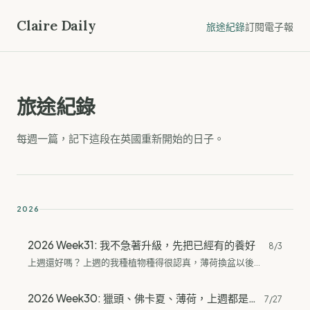
Claire Daily
旅途紀錄
訂閱電子報
旅途紀錄
每週一篇，記下這段在英國重新開始的日子。
2026
2026 Week31: 我不急著升級，先把已經有的養好
8/3
上週還好嗎？ 上週的我種植物種得很認真，薄荷換盆以後也開始長了。另外出門了幾趟，還又開始清理手邊的東西，看看哪些是幾乎不用的、哪些是必要的。喔對，還有歐美在飲料裡加糖漿的文化，我真的不太懂。 先說交通。倫敦的週末至少有一天是一整天搭到飽，我印象中是 1.28 磅，但這個金額我不太確定，有錯的話記得跟我說。 先說植物。 我現在窗台上有的是蔥、蒜、薄荷。原本有考慮迷迭香、百里香之類的香草，因為超市裡就有賣、很好買，但查資料的時候發現我喜歡的迷迭香好像不適合種窗台，所以暫時還沒有下一步的行動。倒是上次剛開始種蔥的時候沒放夠多的土，這次也補上了。 最有成就感的時候，就是看到新芽冒出來，還有輕輕去拉植物、發現根有好好地抓住土。 想想當初剛買來的薄荷，一打開就看到長得很高，葉子也有很多黑黑的地方。我是一買來就把黑黑的葉子全拔掉了，接下來就是換盆——換到自己買的小花盆裡，然後放在窗台一陣子。 接下來就是開始修剪了。一開始怕自己一次剪太多會沒有葉子可以行光合作用，所以沒有把徒長的莖都剪掉拿去吃。等芽都冒得差不多、也有葉子長出來以後，才慢慢把原本買來那些徒長的部分吃掉。 現在看到一堆小芽，加上沒有徒長的部分，看起來有夠可愛的欸！夢想是把這一小盆變成一整盆綠綠的薄荷。超市 70...
2026 Week30: 獵頭、佛卡夏、薄荷，上週都是第一次
7/27