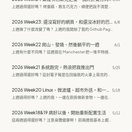
上週過得還好嗎？ 烤蛋糕、救生巧克力、順便把說不清楚的直覺也記下來，這週的我挺忙的。 巴斯克這週又做了一次。上次的問題其實我自己很清楚——烤的時間不夠，冰的也不夠，切開來直接流心流出來那種🥹。這次烤的時間拉長了，double cream的量也稍微減了一點，切開來終於是我要的那種質地：creamy但不流動，入口綿密。 我喜歡的巴斯克是那種不流心的，就是切開來它停在那裡，但吃到嘴裡還是很creamy的感覺。這次的食譜算是調到接近我理想版本了，很開心。 我自己的食譜大概是這樣：Cream Cheese 200g、Greek Yogurt 50g（不是希臘式優格，純粹是補齊Cream Cheese的量，不想為了50g多買200g然後用不完）、Double Cream...
2026 Week23: 還沒寫好的網頁，和還沒冰好的巴斯克
6/8
上週做了什麼改變了嗎？ 上週的我開始了我的 Github Page 旅途、第一次做巴斯克蛋糕，然後求職搜索也開始交給 Claude 幫忙。 開始整理自己的 Github Page Github Page...
2026 Week22 爬山、發燒、然後躺平的一週
6/1
上週有什麼不同嗎？ 這週我在 Manchester 把一堆平時絕對不會幹的事情全幹了一遍。 週一去 hiking。 一開始都還好，搭了一小時火車過去，風景也不錯，心情挺好的。 然後快到目的地的時候，Google Map 突然把我們帶到一條讓人懷疑人生的上坡。 我走了大概五分鐘，腳就開始抖了。 爬不爬得上去不知道，但我很確定下來的話大概得用滾的。...
2026 Week21 系統跑完，熱浪把我推出門
5/25
上週過得還好嗎？這封電子報是在回倫敦的火車上寫完的，整整一週，前半在螢幕前整理系統，後半被英國的夏天整個帶走了。 前半週我做了兩個 n8n 的 workflow，把求職 email 自動化。 說白了就是每天午夜跑一次，把前一天 Indeed 跟 LinkedIn 寄來的...
2026 Week20 Linux、微波爐、超市外送，和一點生活重置
5/18
上週過得好嗎？ 上週的我，一邊在廚房做新食物，一邊在換筆電的作業系統。 我最近很想把生活裡那些一直卡住、一直讓人煩躁的東西，慢慢換成比較順手的版本。 先說電腦。 我的 Win11 只要幾天不關機，重開機的時候就很常出事。桌面、桌布之類的設定全部跑掉，應用程式全部找不到，最糟糕的是有時候會直接無法登入，要再重開機一次才進得去。 一開始我還不覺得這是什麼大問題，想說電腦嘛，偶爾鬧一下也很正常。但後來每次開機都出問題，我就開始覺得不行，這東西真的很煩。 所以我開始把不同作業系統灌在外接硬碟裡，長時間使用看看自己能不能適應。 目前測了兩個 Linux：Ubuntu 跟...
2026 Week18&19 病好以後，開始重新配置生活
5/11
這兩週過得還好嗎？ 注意身體健康啊！ 前兩週我基本上都在感冒，根本沒辦法做事。大概到上週四才稍微好一點，在那之前就是咳嗽超嚴重，鼻涕跟痰還出現血絲，真的有嚇到我。雖然沒有量體溫，但整個人一直有種低燒的感覺。 總之就是完全不知道自己在幹嘛，身體跟腦袋都要死不活。 病終於好一點以後，我開始嘗試玩 Linux 系列的作業系統。 目前選了 Fedora 跟 Ubuntu 來測試。玩下來我覺得...