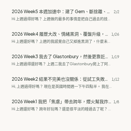
2026 Week5 本週加速中：建了 Gem、斷捨離、求職踩油門、大英博物館
2/2
Hi 上週過得好嗎？ 上週做的最多的事情是把自己過去的技能撿回來，除此之外開始建立自己的Gem（Gemini版的機器人）。還有我的求職開始加速了，感覺被踩了油門一樣往前衝，雖然現實生活中好像沒有特別發生什麼。2月也開始了，我們都要開始往前走啦！ 開始建立自己的機器人規則了 來了2個月開始斷捨離了 求職的油門好像真的踩下去了 機器人 從開始訂閱GPT跟Gemini以後的使用頻率跟使用方式跟以前有很大的不一樣，除了開始把自己的記憶外包以外，很多東西也都用AI協作來完成了。 前兩個月的使用都是想到什麼就是什麼，但現在開始可以更完整的利用規則來協助我建立我的生活規劃，也有可能是因爲我出國了，很多東西都不認識，用AI的話可以很快的幫我入門。 生活上我現在開始有每天抽塔羅的習慣，而且我也還沒看完第一遍的塔羅課。所以目前的塔羅都是Gemini幫我解的。還有就是每日覆盤的部分，我自己其實到晚上就很難整理一整天了，我把自己的生活流水帳丟給GPT以後順便把每天的塔羅也丟進去這樣就可以另類的為自己建立不一樣的塔羅學習歷程。其他的還有我的食材庫存，因為每週都要去超市搬東西，所以要另外花時間盤點每次要買什麼，用AI的話可以省下盤點的時間以及真的不知道要吃什麼的時候也可以很快的用它來協助我生各種食譜。 斷捨離 說實話來英國還要斷捨離聽起來蠻荒唐的，不過這邊的回收包包做的比台灣簡單多了。很多店家都有回收箱讓我可以回收自己不需要的包包衣服鞋子，家裡附近也有舊衣包包回收箱。來之前很多分裝的包包其實是我平時出門用的包包，到這邊以後我開始發現各種不合用😮‍💨，因為我目前的狀況用那些包包都感覺有點不適合，現在最常用的是後背包，背著long...
2026 Week4 履歷大改、情緒黑洞、覆盤升級，正在把自己撈上岸
1/26
Hi 上週還好嗎？ 上週的我感覺自己又掉進黑洞了，什麼未來的東西都看不見。 雖然很迷茫但我大致上做了幾件事： 履歷大改，整個方向都改掉了。 不確定原因但整個人突然很低落，起伏很大，甚至會沒辦法睡。 我把我的每日覆盤的方式又有新的改動了， 履歷 原本我的履歷是把我自己會的東西都堆上去，最近跟AI討論過後我決定改找工作的方向，所以我開始把我的履歷敘述方式整個大改。 原本以爲只是跟AI互動生成履歷應該很簡單，並且會很輕鬆。 我最後寫完的時候卻整個人像是被抽乾了一樣，幾乎失去思考能力，有點像是我做了極度消耗腦力的事情的感覺。 但做完我其實蠻開心的，最近的AI協作開始多換幾個平臺，有時候會被GPT的溫柔帶走但我其實更需要有確定性語氣的Gemini。...
2026 Week3 我去了 Glastonbury，然後更靠近了自己一點
1/19
Hi 上週過得還好嗎？ 上週二我去了Glastonbury爬上了阿瓦隆入口還有去找亞瑟王拍照，當天還遇到靈媒喔。最多的還是跟自己相處，在梳理自己的行為模式還有很多恐懼不安的來源。 Glastonbury一日遊 一開始會注意到這邊的原因是我想去所謂的地球心輪走走，我對其他人說那種能量點還有能量場有很大的好奇還有疑惑，後來查了一下才知道那附近也是亞瑟王的墓還有阿瓦隆的入口，還是能量線交會處。 很久沒有早起的我那天很早爬起來跑到地鐵站要搭地鐵，然後我就遇到了一班沒有開放載客的地鐵，也因為我的時間沒抓太好，我其實蠻緊張的。還好很快的那班地鐵離開下一班就來了。接下來就是地鐵轉火車再轉公車的旅途。出發到目的地到路途大概是5小時左右，我大概1點的時候到當地。 我在那邊先去了Ｗhite Spring，去那邊坐著閉上眼睛休息一下，也在外面喝了White Spring的水，剛到的時候我很迷茫，還是靈媒姐姐帶給我指引的🤣後來跟著她去White Spring還有幫我指路去Glastonbury Tor也就是傳說阿瓦隆入口的地方。第一次覺得爬山沒有想像中的困難，很像是無形中有人在不斷幫你充電，在爬上去的路上有人注入能量一路往上，累了就稍微站幾秒整個人的能量就繼續往上走，走到最上方有點喘但完全不會累，超神奇的。那裡的視野真的好到讓我很想窩在那邊窩很久，可惜天氣不是很好，在上面晃一下以後就有點起風往下走的時候開始下大雨。而我最怕的是雨天下坡，很滑。下來的時候雖然是自己慢慢走，但很神奇的是我上下山的時間超短，這讓我趕上了去Abbey看看亞瑟王還有去看看是不是有龍蛋🥚。所謂的龍蛋其實我也不知道是不是真的，那顆石頭的形狀確實很像一顆蛋啦！外觀好像有被撞到凹了一塊的蛋。據說阿瓦隆入口也有，要看到的話要繞著阿瓦隆的外圍一路往上，這樣才有機會看到。 靈媒姐姐後來也幫我很多，陪我釋放一些負面的狀態，我們還一起去喝咖啡～還有在咖啡店遇到了很友善的爺爺，他跟我們說了很多傳說，像是Tor下方有什麼存在等等，靈媒姐姐也說有，我自己是沒什麼感覺，可能我去的目的只是享受自然的空氣還有整個舒服的環境，主要是去放鬆的🤣...
2026 Week2 結果不完美也沒關係：從試工失敗到修好網域信箱的一週
1/12
Hi, 上週過得好嗎？ 現在是英國時間週一下午四點半。 我在寫這份電子報的時候，也是我在回憶我的上週發生什麼。 我其實很感謝當時有去社群課，推動我開始寫電子報， 這變成一種強制每天覆盤。 我的覆盤其實很簡單，只是每天找GPT打一小段我做了什麼，完成了什麼，有什麼新的認識。不用很精緻，只要流水帳就行了。 而我還有一個Notion的資料庫紀錄我每週的狀況。 上週讓我最開心的事情莫過於我看到了人生第一場雪，我也去了人生第一次的英國打工試用期。最後最重要的是我終於搞定了我的Gmail收發網域信箱的問題。 第一場雪 上週天氣最大的禮物是下雪，不是什麼很大的雪，也沒下多久，但看到碰到雪花的感覺真的有種夢想實現的感覺。 我在台灣沒追過雪，但我其實很喜歡。白茫茫的一片真的會給我一種不知道從何而來的安定感，還有一切都沒關係的安慰感，我可以完全放開所有的包袱的感覺。...
2026 Week1 我把「焦慮」帶去跨年，煙火幫我炸了它
1/8
Hi 上週還好嗎？ 跨年好玩嗎？還是很平淡的睡過去了呢？ 上週我做了幾件比較大的事情： 又回去諮詢我的狀況（金錢焦慮讓我超級不舒服） 倫敦跨年 試工 12月底的諮詢 我諮詢的對象是Candy，她除了有自己的公司以外還有在身心靈能量系統的金錢能量相關的專業。 如果你相信吸引力法則、頻率、能量這些系統的話，並且自己發現有很大的金錢留不住等等行爲上的問題，可以去諮詢看看是不是配得感還有對金錢上有任何負面的信念。 我自己6月的時候是因爲自己的配得感低到不可思議，有一種找不到自己的價值的感覺，從外在又感覺找不到，內在更是完全沒有。後來有慢慢透過自己的行爲還有新的社交圈層讓自己多認識自己一點點。畢竟被人說你怎麼比別人還不懂你自己讓我蠻錯愕的。 12月是求職淡季，極淡季的那種。英國在過聖誕節，我自己當時已經焦慮到會失眠，對自己的價值又開始有很大的失落感，還有更多的是我真的會有種自己有在努力嗎的感覺。在這之前也被人說過你的自信心有點不夠，給自己太大的壓力等等。諮詢除了了解自己的狀態，還有改善自己對待自己的方式，最後還有日本ISD系統的人格解析。如果只看免費版的，我個人覺得可以不需要參考，因爲對於已經進入社會的人來說，最多面對到的自己不是那個天生的原廠設定，更多的是對於外界的應對還有思維模式，那些東西在付費版才有。而原廠設定這個東西在臺灣社會框架下生活的我來說根本就是一個被壓抑且完全找不回來的存在，這大概直到我離開臺灣才對這個原廠設定有一點點的理解。...