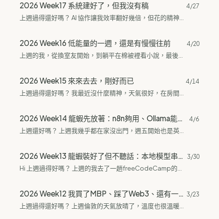
2026 Week17 系統建好了，但我沒有稿
4/27
上週過得還好嗎？ AI 協作讓我效率翻好幾倍，但花的精神不會比較少。 說到 n8n 的 workflow，其實在腦海裡大概有想法很久了，只是一直沒有實踐。說白了，我做事本來就有一連串的流程跑在腦袋裡，只是從來沒有用工具把它固定下來，一直都在手動執行。 和 AI 一起工作，規劃都是我自己的想法，code 的部分交出去就好。n8n 裡面的...
2026 Week16 低能量的一週，還是有慢慢往前
4/20
上週的我，從換室友開始，到躺平在棉被裡看小說，最後又回到龍蝦跟 n8n 的接力。 前室友要搬去美國追愛了，搬走前留了超多東西給我。除了調味料跟食物以外，還有一些生活用品。我也稍微幫忙打包了一下她的行李，結果我的房間裡突然多了掛外套的架子、體重計、吸塵器，還有整理抽屜的盒子。東西其實不少，而且很多都買不到半年。收到的時候一方面很感謝，一方面也真的有點困惑，會忍不住想：為什麼要在一個不會常住的地方買這麼多東西啦，這樣我收得有點愧疚誒。 新室友是個超級 I 的香港人，整個人很溫柔、很文靜，工作看起來是做西餐相關，而且應該還是 fine dining 那類的廚房職位。我們之間的交流不多，很明顯感覺得到她很安靜，也不太會一起出來聊天。生活空間就這樣慢慢切換到新的狀態。 上週天氣其實都蠻不錯的，倫敦最近轉晴，也比較少下雨了。雖然週一出門回程遇到大暴雨，但大部分時候天氣都很好。尤其是晚上五點以後，陽光灑進房間裡的感覺真的超讚。我很喜歡傍晚在家用電腦，背後是一整片很漂亮的光，不用開燈，待著就覺得很舒服。 但即使天氣不錯，我這週就是不太想出門。除了生理期那幾天真的爬不出去以外，最近出門這件事又開始讓我有點壓力。也不是有什麼特別糟糕的原因，就只是會有一種「出去要幹嘛」的感覺。我不想搬電腦出門用，我想待在家裡，用雙螢幕跑...
2026 Week15 來來去去，剛好而已
4/14
上週過得還好嗎？ 我最近沒什麼精神，天氣很好，在房間裡看電腦的時間也變長了，甚至看電子書的時間也是。 最近很喜歡看小說、動畫，小說的話基本上都是用KOBO看的，而我的動畫則是跨區回臺灣用動畫瘋。直到現在我都沒有買Netflix，我知道很多獨家內容在Netflix上但我真的不想為了一部動畫去訂閱一個平臺。倫敦的天氣就像臺北的夏天一樣只是溫度蠻冷的，早上大太陽下午暴雨暴雨完以後又是明媚的陽光。昨天出門的時候就是一個陽光明媚的狀態，要回家的時候大暴雨，下半身全溼。 上週的室友都在整理，今天搬家了。我其實覺得我室友蠻好相處的，最後搬家前還留很多東西，讓我很感謝也有點無措，畢竟她真的留不少東西給我。今天早上帶了大包小包的離開了，有點難以言喻的感覺，有種來來去去的感覺。今天也會有新的室友來，有點期待，這次是一個香港的女生。 原本要去格拉斯哥的計劃沒了。因為火車票對我來說翻倍了。之前從格拉到倫敦的車票大概60磅就可以到，但現在大概沒100磅走不出去，要是是這個價格還不如去歐洲走走。英國的物價真的讓人蠻困擾的。新的旅遊計劃在5月底，月底要去曼城啦！好期待，這次不是一個人，是跟我姐一起去。這次是去爬山的樣子！感覺很好玩誒！來英國以後越來越排斥去市中心，喜歡近郊那種安寧的感覺，而且大麻在我住的附近也比在市中心少很多。對了，如果是在市中心的話，其實一整天都用走的也不是很遠的感覺，我最近還在zone 1走了好幾個地鐵站，雖然市中心很多地鐵站，但大部分其實都可以走得到，有時候懶得轉車就乾脆走到不用轉車的車站，其實也沒有多久。 我偏愛長影片，但如果是長影片剪輯後的短影音讓我感覺到很大的不適感，總有種事情沒說完或者是會有一種資訊意義不明的感覺，有時候會直接選擇退追一些人。不知道為什麼我最近對社群媒體又開始有一種厭煩感，有時候真的會覺得這到底是誰然後就按下退追。還有最近看到身心靈的頻道也會覺得很靠北，以前明明覺得魔法很好玩的，但現在看到很多大眾占卜的時候會覺得很煩，甚至直接按下封鎖。目前最討厭的類型就是那種叫你留言互動追蹤才要給你占卜結果的，有夠煩躁，後面就開始看到直接封，洗一下演算法。最近也在退追，主要是我真的受不了IG打開就是一堆我沒興趣也不想看的東西，目前IG已經變成通訊軟體了…….每次打開都想刪IG這讓我有點困擾。 你上週還好嗎？ 如果有什麼想分享的歡迎跟我說哦！ 2026 Week15 來來去去，剛好而已...
2026 Week14 龍蝦先放著：n8n夠用、Ollama能跑、晚餐交給微波爐最快
4/6
上週還好嗎？ 上週我幾乎都在家沒出門，週五開始也是英國的Easter Holiday。 最近生活上最大的變化就是體驗真正的四季交替了，不是臺灣那種三溫暖，而是真的體會什麼叫做春暖花開的世界。我家附近的櫻花花謝了，開始往綠意盎然的方向生長。還有體驗了高緯度在很晚的時候依然天亮，溫暖的陽光在晚上6-7點依舊在，八點才慢慢暗下來。 上週的openclaw串接本地的Ollama模型成功了，然後我開始思考我有什麼一定要用到龍蝦的。 簡單來說我的日常真的有需求的話其實n8n很夠用了。但我也體會到為什麼大家會需要一臺mac mini來跑龍蝦。我自己是有給他上網的權限，串Telegram直接問問題讓我的筆電跑本地LLM回答其實蠻好玩的，可惜的事情是我就是一個對安全性有比較高的要求，所以在使用上不能給任何權限的話基本上就沒什麼用了，還不如自己寫n8n腳本來得實在。 n8n的腳本，我自己其實有試過做一個機器人定時傳送天氣資訊到我的Telegram。整個流程很簡單，固定時間去抓我家的天氣資料，然後丟給Ollama的gpt:oss來回答還有加上給我要不要帶雨具跟穿著的建議。我把頻率拉上去以後會發現其實有時候http request會掛掉，但看起來好像也不是什麼大問題，看起來問題不是出在我自己的n8n，而是開源的API。這個部分我也沒有特別更新，因為後來就因為想要關機而沒有讓她跑了。目前還沒有想好要不要上雲端，我可以理解雲端伺服器的便利性但我目前還沒有真的很需要這個功能所以就本機玩玩就好了。 目前在玩的這些工具我都是跟GPT協作完成的，也因為最近GPT會跟我說她先去找資料還有把回答的內容精簡，所以目前還沒有一定要跳槽的問題，所以魔法小卡還沒新增claude。我最喜歡claude的部分是我會跟她說我想幹嘛，他就會給我選項讓我按，不像GPT問了一堆問題我還要一個一個打，打到後面還會出現很崩潰的多按了enter，然後就要回去按編輯什麼的。目前把GPT調整成我更順手的狀態了，就暫時不轉移了。 今天的我原本想試試弄米紙包絞肉拿去煎，但我沒有不沾鍋，最後就蠻慘烈的。弄了好久，最後發現還是微波爐最愛我？絞肉調味後直接丟微波爐最快了！想想以前家裡做瓜仔肉是用電鍋，現在想想，微波爐10分鐘就好了吧？總覺得我打開了什麼新世界。還有前幾天嘗試了網路的鮪魚意大利麵，結果來說蠻好吃的，材料簡單。因為手邊沒有辣椒，所以拿出我在Waitrose買的七味粉直接倒下去，整體的結果讓人滿意。我炒菜的時候以前只家鹽覺得有點無聊，後來炒菜加七味粉就跟發現新大陸一樣覺得很好吃。 你呢？上週好玩嗎？...
2026 Week13 龍蝦裝好了但不聽話：本地模型串接失敗 QQ，轉頭看新番大喊快結婚
3/30
Hi 上週過得好嗎？ 上週的我去了一趟freeCodeCamp的養龍蝦活動、我追的3部1月新番也完結了，學會裝龍蝦以後我在嘗試把龍蝦跟我手邊的本地模型進行串接，到現在都沒成功QQ。最近室友要搬家，搬家前我收了她的二手螢幕，現在的我終於回到雙螢幕的世界了。 週三晚上的養龍蝦活動其實就是教你怎麼裝ollama還有龍蝦。一開始我是串接到Qwen這個LLM，然後我對這個LLM一點概念都沒有，我就很隨意的先串再說，後來查了一下發現是阿里巴巴的，我當下先回去把手上的Qwen帳號刪了。還好什麼都沒開始問，不然很多直覺無法想到的內容就出去了。當天的活動對我來說真的很好玩，去到現場真的都沒什麼東亞的面孔，一開始有點害怕，但聊開以後就變得很開心沒什麼障礙的感覺。當天的活動其實就是現場安裝龍蝦，這個我倒是很快的安裝好了，只是最後開Dashboard的時候發現網頁端開不起來，後來找了一下主持人就很快的開啟來了，裝完以後我只有一個感覺，難怪M4 Mac mini會賣爆。Mac mini真的是這個AgentCP值最高的伺服器載體了，晶片效能極高，儲存容量外接也不是不行，這樣跑下去根本就是一顆便宜的超級大腦啊！而且龍蝦可以串Ollama，本地進行運算，這樣也不會有太大的風險（雖然我知道很多人都是直接串API），如果有預算的話我其實也會覺得這樣蠻好玩的，重點是沒有貴到讓人玩不起。 目前看下來龍蝦最危險的在於安全性還有錢包深度。中國前陣子在瘋養龍蝦，但實際這些人會串本地模型嗎？我想大概率不會的。那API是誰的呢？阿里巴巴？百度？騰訊？這大概是中國內部新一波的割韭菜了吧！其實我覺得如果都會用Claude Code 或Claude Cowork的話先用這種已經商用且安全性相對高的替代方案更好，沒多一臺完全沒在用的電腦或是完全沒有背景的人真的拜託不要隨便裝這種東西，尤其那些毫無資安意識的人，商用可以求償，龍蝦可是求助無門的人誒！不為安全至少為自己的錢包把關吧！ 1月新番我追了三部，Fate...
2026 Week12 我買了MBP、踩了Web3、還有一些身心靈舊帳要算
3/23
上週過得還好嗎？ 上週倫敦的天氣放晴了，溫度也很溫暖。我開始自己走出門，走大概一站到咖啡廳去看電腦還有更新履歷之類的。上週還下單了M5的MBP，我手上的電競PC其實沒有特別不好用，但我要常常帶出門的情況下，PC除了本體很重以外，還要帶一個半台PC重量的變壓器，對我的肩膀還有行動都有很大的障礙。期待之後到手的MBP。對了，在英國買MBP要記得說要US Keyboard Layout，不然真的很難打字，回常常遇到鍵位不對的情況。 第一次踏入Web3的活動、 開始打開Claude開始三個LLM交替使用、還有儘量多出門曬太陽或是出門用筆電、平板。上週Threads上充滿了身心靈的砲火，學過但慢慢遠離的人想在這邊吐槽還有說說我自己的觀點。 我想聊一下身心靈的內容，大概率會被砲轟吧？ 最近打開Threads是一堆希塔療癒創辦人詐欺的相關討論。我自己猜測從現在開始會有更多的療癒系統被討論、被曝光一堆陰暗面。宮廟很多都有問題了，身心靈怎麼可能倖免呢？ 不要說我沒有繳學費，我的臼井靈氣是跟東京小姐學的，然後沒有拿來療癒別人、沒有教課、沒有收費諮詢。反正身心靈的內容我完全沒拿來變現就是了。我學這些其實主要是要處理自己的問題，學這些之前有去諮商過，可以說是醫療的先開始後面才去看看身心靈工具。 來說說東京小姐給我的感覺（目前已經完全不看這位也沒繼續追蹤了） 東京小姐的政治立場我先不說，她因為不合理的發言被砲我覺得很活該，她就像是賺台灣人的錢然後花錢揍台灣人，還不斷捧高對岸，都不知道為什麼要砸自己的飯碗。台灣人白目所以退訂喔！ 她的其他課我有上過，也有看過她的會員直播。她的課程開始的時候很像邪教，這點跟她的老師宇宙那邊很像，都是叫大家刷愛心然後建立一個人設或是說是類似造神跟建立一個權威形象。然後就後面就開始講課，還會說大家想不想跟她一樣什麼的，整個課程內容不算差，但課程架構跟內容其實直接找諮商師會更好，不想花那麼多錢的話去買書來看也是更好的選擇。...