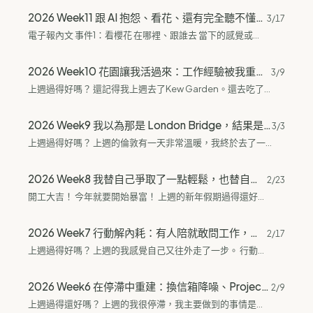
2026 Week11 跟 AI 抱怨、看花、還有完全聽不懂的 PPT 報告
3/17
電子報內文 事件1：看櫻花 在哪裡、跟誰去 當下的感覺或觀察 可以帶一點那對情侶朋友的互動梗 事件2：PPT卡拉OK 解釋這是什麼活動 你的題目是Dating付錢，但你完全沒經驗的反差 結尾可以丟一個問句給讀者或吐個槽 事件3：Coffee Chat 跟誰聊、聊了什麼...
2026 Week10 花園讓我活過來：工作經驗被我重新命名，AI工具被我重新審視
3/9
上週過得好嗎？ 還記得我上週去了Kew Garden。還去吃了倫敦有名的貝果。 最近倫敦的天氣好很多，我終於願意多出門了。之前每天起來都覺得冷，也不喜歡出門。 Kew Garden（邱園）是個要門票的花園，看起來類似士林官邸那種地方，但是不是什麼政治人物的花園我就不清楚了，我是為了曬太陽還有出門走走才進去的。進去要買票，30歲以下還有學生有優待票，進去以後感覺自己正在行光合作用，有種自己活過來的感覺，之前都覺得自己要發霉了。 裡面是個很適合拍照的地方，不過我來的時間有點早，過幾週再去的話應該可以看到更多花開的景象不過我還是覺得很美。 履歷的部分，我終於有點想法要怎麼掰了。之前都感覺自己上班就是在打雜所以一直都沒寫什麼。很認真的思考了以後發現原來打雜其實可以寫很多內容欸。從打雜內容延伸如何跟同事團隊協作還有如何應對緊急的任務等等。 龍蝦看起來很好用沒錯，我到現在還不用的最大原因就是Gemini付費版都2266的了，龍蝦不出事真的很難吧！不是說不能用，但看到大家的對龍蝦的吹捧有點太誇張了，不管怎麼說，這都是一個沒有商業化的實驗品，使用上一但有錯滿盤皆輸的局面也不是現在才有，之前就出過整個Email被刪光的慘劇，現在還有把AWS的內容清空的狀況出現。我真的很想吐槽所有大力推廣的KOL們，可不可以多給一些使用警語之類的，Typeless、AI notepin、Felo AI這些工具看起來有夠好用，但對我來說公司背景不誠實揭露都是誠信上有問題啊！誠信有問題的話要怎麼相信我的隱私資料可以被好好保護？大家整天防詐騙，然後資料全給AI背後不那麼誠實的公司？是不是邏輯錯亂了啦！！ 對了祝福伊朗早日恢復波斯的榮光！願伊朗人民可以重獲自由以及和平！...
2026 Week9 我以為那是 London Bridge，結果是 Tower Bridge（Meta 廣告真的太多了）
3/3
上週過得好嗎？ 上週的倫敦有一天非常溫暖，我終於去了一趟London Bridge。 昨天也很溫暖，所以我去了一趟Kew Garden，所以昨天沒寫電子報現在在補上。 上週的我真正開始測試IDE來管理我的Obsidian，也用GPT繼續我的side Project。 上週的我突然強制自己擺爛，整天不看書不求職，就軟爛的看小說還有玩遊戲。 我有發現我自己很容易在每次看到廣告以後就會很快陷入小遊戲的深淵。所以多鄰國也被我斷掉了，不然沒儲值就一直在看廣告，而且多鄰國讓我覺得好像沒什麼進步，真的蠻奇怪的，沒什麼成就感。 London Bridge 一般對London...
2026 Week8 我替自己爭取了一點輕鬆，也替自己留了界線
2/23
開工大吉！ 今年就要開始暴富！ 上週的新年假期過得還好嗎？ 有沒有好好吃飯睡覺玩啊？ 我知道倫敦的唐人街有遊行什麼的，只是我個人真的對這種活動一點興趣都沒有。 我不愛人擠人的地方並且那邊扒手很多。 上週做了幾件以前沒做過的事情： 亞馬遜送錯商品後爭取到只退費不退貨 真正轉向面對自己，真正的沉澱 上週的我還有感冒、生理期疊加的debuff。整週的狀態說不上太好。 週六的時候我收到我亞馬遜的商品，就是衛生紙跟我要用的Oxyclean，我訂的是3lb的重量來的卻是1.77lb的。當下先懷疑自己的眼睛，然後開始找不退貨的方法，上次退貨還要另外買袋子很貴還很麻煩！我是找真人客服，從我可不可以用退差價的方式開始談，因為我最重要的是我真的很不想跑退貨流程，事情蠻順利的，她直接跟我說她那邊直接退費也不用再寄回去，開心~ 春節讓我壓力最大的是跟家裡視訊，我自己是個能不視訊不通話就儘量避免。我自己沒有什麼非得視訊或講電話的事情，加上跟家裡通訊的時候通常都是一堆情緒往我身上丟，哪怕是用關心的名義（實際上干涉行為）。這次終於說了，我做不到。為了打電話我要內耗好幾天，不如不要打了。我打電話的狀態跟我在當猴子差不多，感覺很假，也沒什麼重要的，她說的內容大概在訊息裡我只要10秒就看完了，視訊卻要花20分鐘以上，除了時間以外，結束以後整個被抽乾的狀態真的很糟。我終於打斷這個循環了！下午還跟朋友聊聊，講到後面超低落的，感覺就像是壓力鍋在洩壓一樣。...
2026 Week7 行動解內耗：有人陪就敢問工作，讀書讀到起飛，海投當收官
2/17
上週過得好嗎？ 上週的我感覺自己又往外走了一步。 行動真的是對內耗最快的解決辦法。 新年快樂，祝大家今年都暴富！ 在有人陪的狀況下Walk in問了可不可以上班。 這週的閱讀量也比之前多很多。 最後用海投為本週收尾。 因為有朋友要回台灣了，所以就去了她推薦的店裡吃東西順便在附近逛逛。在一個一個次文化聚落。那間咖啡蠻好喝的，那天除了吃到好吃的東西以外我還有喝到我決定很好喝的Chai Latte，Chai Tea是一種印度的香料茶，而Chai Latte在那裡有兩個版本，一個是不甜的一個是香草的，我覺得原本的比較好喝，我喜歡那個香料感。整體來說我自己是對這邊的嘻哈文化比較無感，加上完全沒有去查資料，對整個文化脈絡一點概念都沒有🤣完全就是走馬看花還看不懂。...
2026 Week6 在停滯中重建：換信箱降噪、Project50 調成 9 點起床、KOBO 75 折買爆
2/9
上週過得還好嗎？ 上週的我很停滯，我主要做到的事情是某種程度的數位搬家。 用新的Google帳號拆分我的生活、求職、社群 開始嘗試Project50 找回閱讀的習慣 新的Google帳號 會開始搬家有一個原因是我真的生活求職的信件快把我弄瘋了。 LinkedIn、Indeed的Email信多到我看不完也不想看，這對我來說是很大的負擔，除了害怕錯過以外還觸發讓我覺得我要跟不上，會無法找到工作等等這些恐怖的想法。 還有一部分的原因跟玄學有點關係，有看到別人有介紹東方靈數，而好好檢查了一下我自己所用的數字都蠻驚人的，基本上沒什麼吉祥的數字，都蠻負面的。這讓我開始思考要不要乾脆把一些帳號斷捨離掉，順便更新我的Google帳號還有用Google帳號來讓我在筆電上使用瀏覽器的時候更沒有干擾，該求職寫履歷就寫，該更新我的公域也不會因為看到習慣的畫面而跑去看YT然後就開始廢。 上週花蠻多時間慢慢更新的，所以今天的電子報的email有換信箱哦！ Project50 上週4晚上不知道哪裡來的靈感，我決定開始嘗試Project50，但我有進行一部分的調整。...