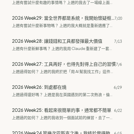
上週有嘗試什麼有趣的事情嗎？ 上週的我去了一場線上面試、自己做了佛卡夏，還去了一趟市中心。 先說面試。上週我收到了一份 Web3 的面試邀請，這是我第一次接觸獵頭，其實我根本不知道到底什麼時候要回、什麼時候不用繼續回覆。我本身很討厭回訊息，很容易忘記回（自己以為回了），最後才發現根本沒回。所以獵頭要常常提醒我，我要回過去感謝他🥹。 面試的過程壓力其實沒有很大，因為全部都是文字訊息，不是視訊。我自己討厭打電話跟視訊，之前的視訊經驗實在很糟糕，所以蠻排斥露臉的。這次的狀況就蠻好玩的——整場都是用 Slack 的文字訊息回覆。純文字的話我都會用 Claude 或 GPT 修飾一下，我怕自己的語言表達很冒犯。...
2026 Week29: 當全世界都是系統，我開始懷疑框架
7/20
上週有嘗試什麼新事物嗎？ 上週的我大概就是重新適應了家裡的作息，因為家裡的狀況跟之前不太一樣。另外看完了一本書——是一位開線上課的老師寫的，跟密涅瓦（Minerva）的思考訓練有關。 先說這本書。我是快速掃過去的，沒有很認真逐字讀，也沒打算細嚼。老實說我不推，原因很簡單：他講的那套思考訓練，對我來說就是日常。不是它不好，而是我本來的思考框架大概都涵蓋到了，主要的邏輯也蠻類似的。加上寫法是一堆故事，但我常常連不到實際的應用跟方法，最有價值的反而是每個章節最後的小結，其他的我可以很快看過去。整本的主軸讓我覺得有點空泛，好像有說什麼、又好像沒真的接收到什麼。 這一兩年我接觸到的內容其實都在講「建立系統」。上週剛好看到一個影片說，現在主流的科幻故事框架大概就是：建立系統、處理系統 Bug、修復 Bug、延續系統。這本書很雖地在這個時機點被我看到，不然我搞不好還會覺得不錯。我是搬到倫敦以後才開始對以前學的各種系統有一點反思——如果這個世界全是系統，連人類的行為也是系統，那其實蠻可怕的。在台灣的時候我也接觸過一堆框架，最近的想法多半是：這些框架是不是一種阻礙？為什麼這種框架可行？ 線上課裡有一堆公式、框架，但現實世界並不是完全照系統在走。我本來就是個不在傳統職位系統裡的人，不追求升遷、對公司毫無忠誠度，上班只是換錢，換不到足夠的錢就離職。我現在的狀態完全不是照主流思想在活，也跳出了那種上班上到退休的路。加上我本質上很叛逆，很習慣挑戰權威，常常回家想一想就發現那個權威根本一坨。所以如果你想看這本書，建議先去看看這個人在網路上推廣課程的影片，如果你能一邊聽一邊找出他說話的漏洞跟邏輯，那大概可以直接跳過他的書跟課——因為我猜你平常本來就會做思考練習，不管有沒有意識到。 另外來聊聊我最近的 AI 使用狀況。我的流程大概是一天改個五次，接著三五天照著用，然後又來一次大改……總之就是有點沈迷叫 AI 改東西、卻不願意真的動手做事，到後面反而變成另一種拖延症。Fable...
2026 Week28: 讓錢錢和工具都發揮最大價值
7/13
上週有什麼新鮮事嗎？ 上週的我用 Claude 重新建了一套最沒有摩擦力的覆盤系統，求職上也開始讓 AI 幫我篩出最適合的職缺，還買到了心心念念的 Stanley 杯子。 先說覆盤。這套我自己試過 Notion、ChatGPT，這次的版本是 Claude Cowork...
2026 Week27: 工具再好，也得先對得上自己的習慣
7/6
上週過得如何？ 上週的我終於把「用 AI 幫我找工作」這件事，調整成比較適合自己的樣子。中間還沈迷了一整天的小遊戲，也順手煮了兩鍋果醬。 先說找工作。我一開始是想用本機的 Gemma4 來分析 Gmail 信件，結果感覺很失敗，後來乾脆轉去用 Claude Code 排程自動執行，讓它自動幫我推薦職缺。...
2026 Week26: 到處都在燒
6/29
上週過得還好嗎？ 上週是我在英國遇到的第二次熱浪，倫敦熱到沒辦法睡覺。同一時間台北也連續兩週地獄級，然後我自己也在燒——開始靠Claude找工作投履歷。上週好像沒做什麼，但就是整個人跟天氣一起在燒的感覺。 來英國以後最想念的不是食物，是台灣的冷氣。 熱浪的時候出門根本不知道怎麼坐車，因為車內溫度比外面還高，三溫暖吧！還是天然烤箱！英國的火車在熱浪期間也會停駛，上次熱浪我運氣很好來回都沒遇到，但停駛的機率其實很高。 最近知道一個冷知識：歐洲的柏油路跟台灣的成分不一樣。歐洲冬天溫度低，柏油要防凍，材質設計本來就不是為了高溫準備的。難怪一遇到熱浪柏油就壞掉，連帶大眾運輸停駛。 然後台北那邊也在燒。我是在台北長到18歲以後跑到花蓮窩了六年的人，看到一隻會飛的小強就會大崩潰的那種。結果台北連續兩週出現大強海，讓我在遙遠的倫敦也跟著崩潰。我的機車還沒賣掉呢！下次回去先賣掉再說吧！ 另外因為在IG刷到有人用Indeed串Claude投履歷，讓AI先幫你篩一輪，省下超多人工比對的時間，我覺得很讚欸！我自己也用了Claude的Chrome插件來搜職缺，但老實說整體不是很友善，LinkedIn的網站設計真的不太好用。不過至少開始動了，先投再說。 亞馬遜上週有Prime Day，我買了平時在用的備品，還買了我心心念念的手沖壺！不是溫控壺，就是最基本的手沖壺而已。開心！！ 剛好本週也收到朋友寄來的咖啡豆，結果收到的時候正好是熱浪最熱的那幾天，箱子拿在手上都覺得燙！趕快打開把所有咖啡豆塞進冷凍庫，希望咖啡豆趕快降溫🤣。感謝朋友的咖啡豆，超級好喝！ 希望大家都平安度過這波熱浪。 你最近有用AI幫你處理什麼事情嗎？或是有什麼消暑的方法？歡迎回信聊聊！...
2026 Week25: 看起來很簡單的事，通常都不簡單
6/22
上週過的如何？ 上週的我收到一個面試前的練習，去了一家很乾淨很舒服的亞超，然後在這之前還看到股市小白亂買股票，整個人被嚇到。這週好像很多事情都在提醒我同一件事——不要因為一件事看起來簡單，就以為它真的簡單。 面試前練習：電價沒那麼簡單 面試前的練習是叫我自己收集資料，然後計算出我認為合理的電價。我原本以為就是查查資料、抓抓數字、算一算，結果開始做以後才發現一堆坑。光是英國工業電價的批發價就是半小時一個價位，不是我直覺以為的那種「今天一個價格」。而且白天電價居然比晚上低欸！這跟我原本想的完全不一樣。 更震撼的是，英國電價裡面包含的稅、雜費多到懷疑人生。除了基本電費以外，還有至少五個不同的費用要加上去。每看懂一個項目，就有一種「喔，原來不是我想得那麼簡單」的感覺。 這次很感謝公司讓我用 AI 工具來寫報告。我基本上把御三家都用上了——Codex、Claude Code、Gemini。主要寫資料跟整理邏輯是用 Codex，最後修文字的時候用到 Claude Code。我自己還是比較偏愛...
2026 Week24 第幾次巴斯克之後，我終於覺得夠了
6/15